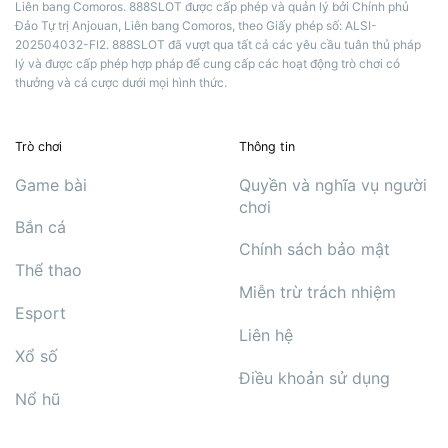
Liên bang Comoros. 888SLOT được cấp phép và quản lý bởi Chính phủ
Đảo Tự trị Anjouan, Liên bang Comoros, theo Giấy phép số: ALSI-
202504032-FI2. 888SLOT đã vượt qua tất cả các yêu cầu tuân thủ pháp
lý và được cấp phép hợp pháp để cung cấp các hoạt động trò chơi có
thưởng và cá cược dưới mọi hình thức.
Trò chơi
Thông tin
Game bài
Quyền và nghĩa vụ người
chơi
Bắn cá
Chính sách bảo mật
Thể thao
Miễn trừ trách nhiệm
Esport
Liên hệ
Xổ số
Điều khoản sử dụng
Nổ hũ