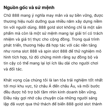
Nguồn gốc và sứ mệnh
Chữ 888 mang ý nghĩa may mắn và sự bền vững, được
thương hiệu nuôi dưỡng qua nhiều năm xây dựng niềm
tin với người dùng. 888 gold slot không chỉ là một sản
phẩm mà còn là một sứ mệnh mang lại giải trí có trách
nhiệm và giá trị thực cho cộng đồng. Trong quá trình
phát triển, thương hiệu đã hợp tác với các nền tảng
như roma slot 888 và spin slot 888 để thử nghiệm mô
hình tích hợp, từ đó chứng minh rằng sự đồng bộ và
tin cậy có thể mang lại lợi ích lâu dài cho người chơi
và đối tác.
Khát vọng của chúng tôi là lan tỏa trải nghiệm tốt nhất
tới mọi khu vực, từ châu Á đến châu Âu, và mỗi bước
đều được hỗ trợ bởi tầm nhìn kinh doanh bền vững.
Điều này gợi nhớ câu chuyện của những người sáng
lập đã vượt qua thử thách để biến 888 gold slot thành