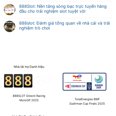
888Slot: Nền tảng sòng bạc trực tuyến hàng
đầu cho trải nghiệm slot tuyệt vời
888slot: Đánh giá tổng quan về nhà cái và trải
nghiệm trò chơi
Nhà tài trợ Danh hiệu
888SLOT Gresini Racing
TotalEnergies BWF
MotoGP 2025
Sudirman Cup Finals 2025