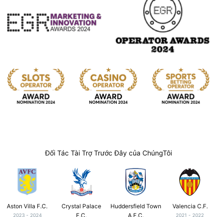
Đối Tác Tài Trợ Trước Đây của ChúngTôi
Aston Villa F.C.
Crystal Palace
Huddersfield Town
Valencia C.F.
F.C.
A.F.C.
2023 - 2024
2021 - 2022