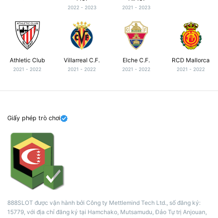
2022 - 2023
2021 - 2023
Athletic Club
Villarreal C.F.
Elche C.F.
RCD Mallorca
2021 - 2022
2021 - 2022
2021 - 2022
2021 - 2022
Giấy phép trò chơi
888SLOT được vận hành bởi Công ty Mettlemind Tech Ltd., số đăng ký:
15779, với địa chỉ đăng ký tại Hamchako, Mutsamudu, Đảo Tự trị Anjouan,