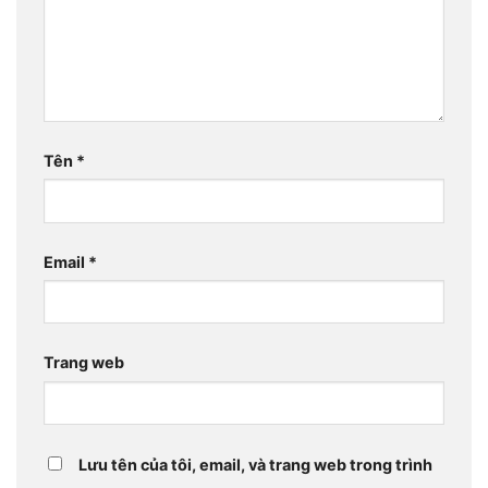
Tên
*
Email
*
Trang web
Lưu tên của tôi, email, và trang web trong trình