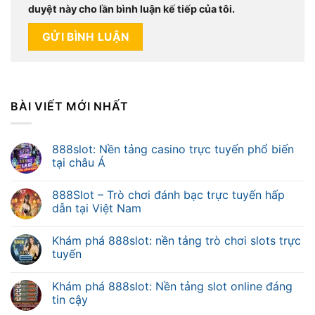
duyệt này cho lần bình luận kế tiếp của tôi.
BÀI VIẾT MỚI NHẤT
888slot: Nền tảng casino trực tuyến phổ biến
tại châu Á
888Slot – Trò chơi đánh bạc trực tuyến hấp
dẫn tại Việt Nam
Khám phá 888slot: nền tảng trò chơi slots trực
tuyến
Khám phá 888slot: Nền tảng slot online đáng
tin cậy