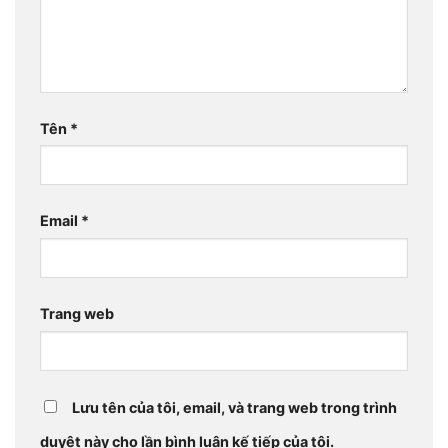
Tên
*
Email
*
Trang web
Lưu tên của tôi, email, và trang web trong trình
duyệt này cho lần bình luận kế tiếp của tôi.