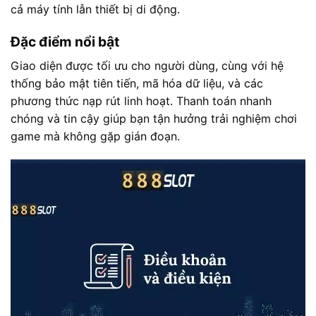
cả máy tính lẫn thiết bị di động.
Đặc điểm nổi bật
Giao diện được tối ưu cho người dùng, cùng với hệ
thống bảo mật tiên tiến, mã hóa dữ liệu, và các
phương thức nạp rút linh hoạt. Thanh toán nhanh
chóng và tin cậy giúp bạn tận hưởng trải nghiệm chơi
game mà không gặp gián đoạn.