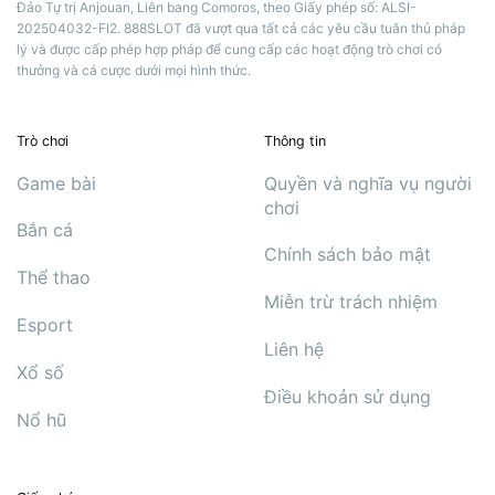
Đảo Tự trị Anjouan, Liên bang Comoros, theo Giấy phép số: ALSI-
202504032-FI2. 888SLOT đã vượt qua tất cả các yêu cầu tuân thủ pháp
lý và được cấp phép hợp pháp để cung cấp các hoạt động trò chơi có
thưởng và cá cược dưới mọi hình thức.
Trò chơi
Thông tin
Game bài
Quyền và nghĩa vụ người
chơi
Bắn cá
Chính sách bảo mật
Thể thao
Miễn trừ trách nhiệm
Esport
Liên hệ
Xổ số
Điều khoản sử dụng
Nổ hũ