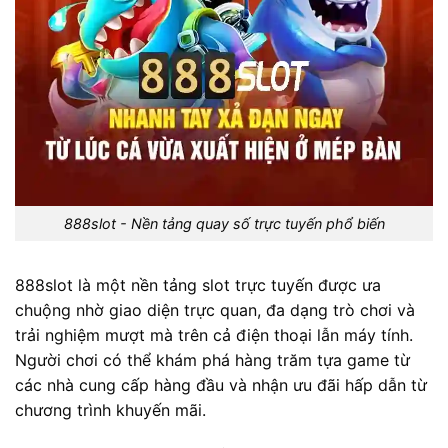
888slot - Nền tảng quay số trực tuyến phổ biến
888slot là một nền tảng slot trực tuyến được ưa
chuộng nhờ giao diện trực quan, đa dạng trò chơi và
trải nghiệm mượt mà trên cả điện thoại lẫn máy tính.
Người chơi có thể khám phá hàng trăm tựa game từ
các nhà cung cấp hàng đầu và nhận ưu đãi hấp dẫn từ
chương trình khuyến mãi.