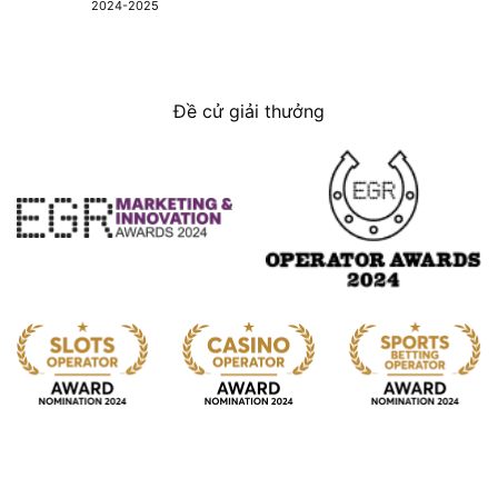
2024-2025
Đề cử giải thưởng