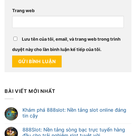
Trang web
Lưu tên của tôi, email, và trang web trong trình
duyệt này cho lần bình luận kế tiếp của tôi.
BÀI VIẾT MỚI NHẤT
Khám phá 888slot: Nền tảng slot online đáng
tin cậy
888Slot: Nền tảng sòng bạc trực tuyến hàng
đầu cho trải nghiệm slot tuyệt vời