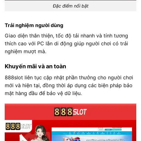
Đặc điểm nổi bật
Trải nghiệm người dùng
Giao diện thân thiện, tốc độ tải nhanh và tính tương
thích cao với PC lẫn di động giúp người chơi có trải
nghiệm mượt mà.
Khuyến mãi và an toàn
888slot liên tục cập nhật phần thưởng cho người chơi
mới và hiện tại, đồng thời áp dụng các biện pháp bảo
mật hàng đầu để bảo vệ dữ liệu.