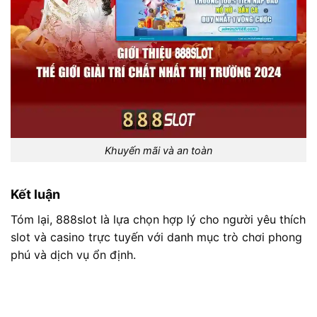
Khuyến mãi và an toàn
Kết luận
Tóm lại, 888slot là lựa chọn hợp lý cho người yêu thích
slot và casino trực tuyến với danh mục trò chơi phong
phú và dịch vụ ổn định.