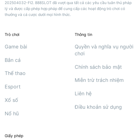
202504032-FI2. 888SLOT đã vượt qua tất cả các yêu cầu tuân thủ pháp
lý và được cấp phép hợp pháp để cung cấp các hoạt động trò chơi có
thưởng và cá cược dưới mọi hình thức.
Trò chơi
Thông tin
Game bài
Quyền và nghĩa vụ người
chơi
Bắn cá
Chính sách bảo mật
Thể thao
Miễn trừ trách nhiệm
Esport
Liên hệ
Xổ số
Điều khoản sử dụng
Nổ hũ
Giấy phép