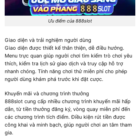
Ưu điểm của 888slot
Giao diện và trải nghiệm người dùng
Giao diện được thiết kế thân thiện, dễ điều hướng.
Menu trực quan giúp người chơi tìm kiếm trò chơi yêu
thích, kiểm tra lịch sử giao dịch và truy cập hỗ trợ
nhanh chóng. Tính năng chơi thử miễn phí cho phép
người dùng khám phá trước khi đặt cược.
Khuyến mãi và chương trình thưởng
888slot cung cấp nhiều chương trình khuyến mãi hấp
dẫn, từ tiền thưởng đăng ký, vòng quay miễn phí đến
các chương trình tích điểm. Điều kiện rút tiền được
công khai và minh bạch, giúp người chơi an tâm tham
gia.