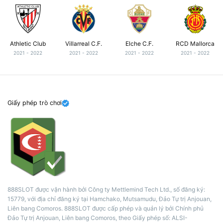
Athletic Club
Villarreal C.F.
Elche C.F.
RCD Mallorca
2021 - 2022
2021 - 2022
2021 - 2022
2021 - 2022
Giấy phép trò chơi
888SLOT được vận hành bởi Công ty Mettlemind Tech Ltd., số đăng ký:
15779, với địa chỉ đăng ký tại Hamchako, Mutsamudu, Đảo Tự trị Anjouan,
Liên bang Comoros. 888SLOT được cấp phép và quản lý bởi Chính phủ
Đảo Tự trị Anjouan, Liên bang Comoros, theo Giấy phép số: ALSI-