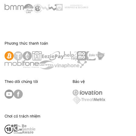
Phương thức thanh toán
Theo dõi chúng tôi
Bảo vệ
Chơi có trách nhiệm