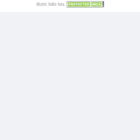
được bảo lưu.