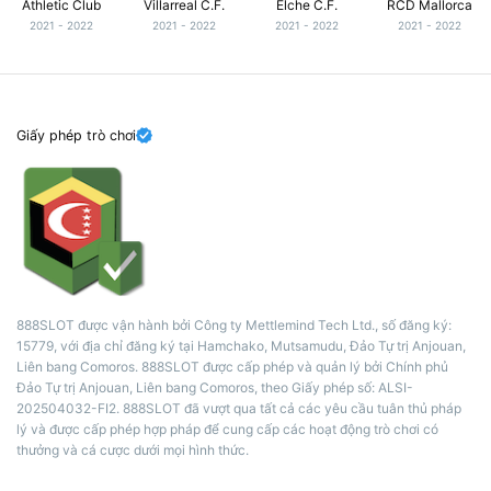
Athletic Club
Villarreal C.F.
Elche C.F.
RCD Mallorca
2021 - 2022
2021 - 2022
2021 - 2022
2021 - 2022
Giấy phép trò chơi
888SLOT được vận hành bởi Công ty Mettlemind Tech Ltd., số đăng ký:
15779, với địa chỉ đăng ký tại Hamchako, Mutsamudu, Đảo Tự trị Anjouan,
Liên bang Comoros. 888SLOT được cấp phép và quản lý bởi Chính phủ
Đảo Tự trị Anjouan, Liên bang Comoros, theo Giấy phép số: ALSI-
202504032-FI2. 888SLOT đã vượt qua tất cả các yêu cầu tuân thủ pháp
lý và được cấp phép hợp pháp để cung cấp các hoạt động trò chơi có
thưởng và cá cược dưới mọi hình thức.