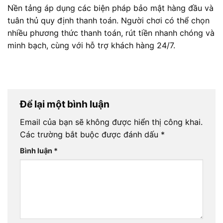
Nền tảng áp dụng các biện pháp bảo mật hàng đầu và
tuân thủ quy định thanh toán. Người chơi có thể chọn
nhiều phương thức thanh toán, rút tiền nhanh chóng và
minh bạch, cùng với hỗ trợ khách hàng 24/7.
Để lại một bình luận
Email của bạn sẽ không được hiển thị công khai.
Các trường bắt buộc được đánh dấu
*
Bình luận
*