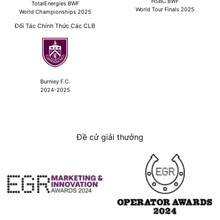
HSBC BWF
TotalEnergies BWF
World Tour Finals 2025
World Championships 2025
Đối Tác Chính Thức Các CLB
Burnley F.C.
2024-2025
Đề cử giải thưởng