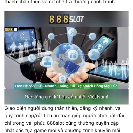
thanh chân thực và cơ chế trả thưởng cạnh tranh.
Giao diện người dùng thân thiện, đăng ký nhanh, và
quy trình nạp/rút tiền an toàn giúp người chơi bắt đầu
chỉ trong vài phút. 888slot cũng thường xuyên cập
nhật các tựa game mới và chương trình khuyến mãi