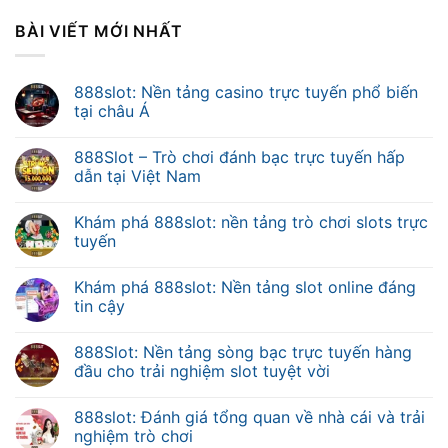
BÀI VIẾT MỚI NHẤT
888slot: Nền tảng casino trực tuyến phổ biến
tại châu Á
888Slot – Trò chơi đánh bạc trực tuyến hấp
dẫn tại Việt Nam
Khám phá 888slot: nền tảng trò chơi slots trực
tuyến
Khám phá 888slot: Nền tảng slot online đáng
tin cậy
888Slot: Nền tảng sòng bạc trực tuyến hàng
đầu cho trải nghiệm slot tuyệt vời
888slot: Đánh giá tổng quan về nhà cái và trải
nghiệm trò chơi