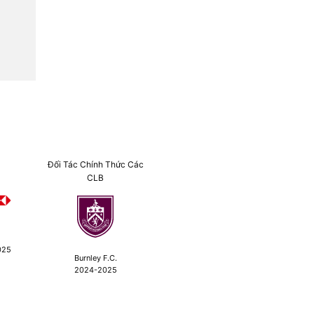
Đối Tác Chính Thức Các
CLB
025
Burnley F.C.
2024-2025