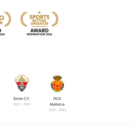
Elche C.F.
RCD
Mallorca
2021 - 2022
2021 - 2022