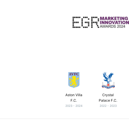
Aston Villa
Crystal
F.C.
Palace F.C.
2023 - 2024
2022 - 2023