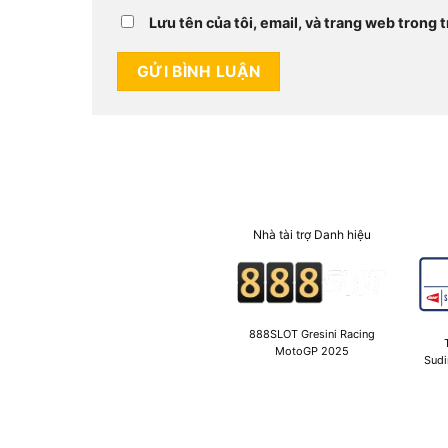
Lưu tên của tôi, email, và trang web trong t
Nhà tài trợ Danh hiệu
888SLOT Gresini Racing
MotoGP 2025
Sudi