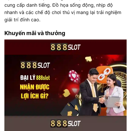
cung cấp danh tiếng. Đồ họa sống động, nhịp độ
nhanh và các chế độ chơi thú vị mang lại trải nghiệm
giải trí đỉnh cao.
Khuyến mãi và thưởng