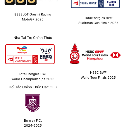
888SLOT Gresini Racing
TotalEnergies BWF
MotoGP 2025
Sudirman Cup Finals 2025
Nhà Tài Trợ Chính Thức
HSBC BWF
TotalEnergies BWF
World Tour Finals 2025
World Championships 2025
Đối Tác Chính Thức Các CLB
Burnley F.C.
2024-2025