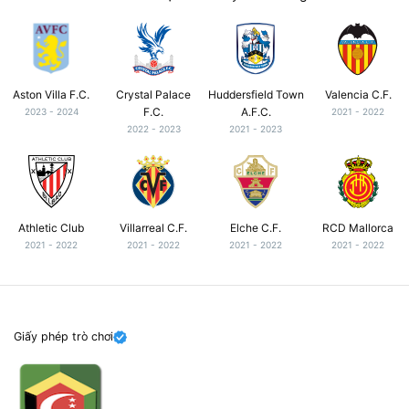
Aston Villa F.C.
Crystal Palace
Huddersfield Town
Valencia C.F.
F.C.
A.F.C.
2023 - 2024
2021 - 2022
2022 - 2023
2021 - 2023
Athletic Club
Villarreal C.F.
Elche C.F.
RCD Mallorca
2021 - 2022
2021 - 2022
2021 - 2022
2021 - 2022
Giấy phép trò chơi