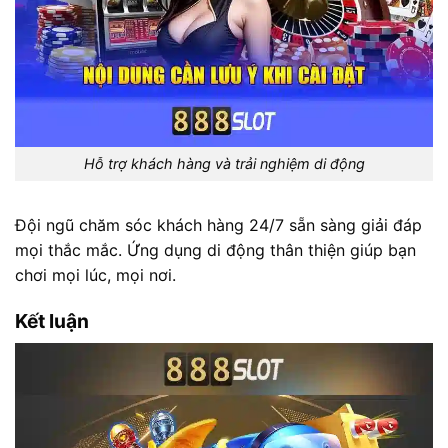
Hỗ trợ khách hàng và trải nghiệm di động
Đội ngũ chăm sóc khách hàng 24/7 sẵn sàng giải đáp
mọi thắc mắc. Ứng dụng di động thân thiện giúp bạn
chơi mọi lúc, mọi nơi.
Kết luận