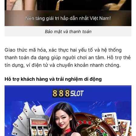
Bảo mật và thanh toán
Giao thức mã hóa, xác thực hai yếu tố và hệ thống
thanh toán đa dạng giúp người chơi an tâm. Hỗ trợ thẻ
tín dụng, ví điện tử và chuyển khoản nhanh chóng.
Hỗ trợ khách hàng và trải nghiệm di động