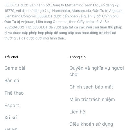
888SLOT được vận hành bởi Công ty Mettlemind Tech Ltd., số đăng ký:
15779, với địa chỉ đăng ký tại Hamchako, Mutsamudu, Đảo Tự trị Anjouan,
Liên bang Comoros. 888SLOT được cấp phép và quản lý bởi Chính phủ
Đảo Tự trị Anjouan, Liên bang Comoros, theo Giấy phép số: ALSI-
202504032-FI2. 888SLOT đã vượt qua tất cả các yêu cầu tuân thủ pháp
lý và được cấp phép hợp pháp để cung cấp các hoạt động trò chơi có
thưởng và cá cược dưới mọi hình thức.
Trò chơi
Thông tin
Game bài
Quyền và nghĩa vụ người
chơi
Bắn cá
Chính sách bảo mật
Thể thao
Miễn trừ trách nhiệm
Esport
Liên hệ
Xổ số
Điều khoản sử dụng