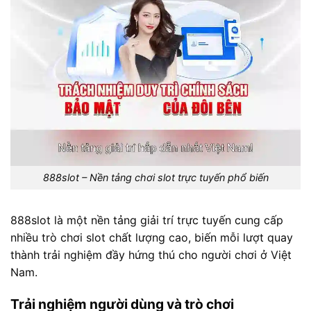
888slot – Nền tảng chơi slot trực tuyến phổ biến
888slot là một nền tảng giải trí trực tuyến cung cấp
nhiều trò chơi slot chất lượng cao, biến mỗi lượt quay
thành trải nghiệm đầy hứng thú cho người chơi ở Việt
Nam.
Trải nghiệm người dùng và trò chơi