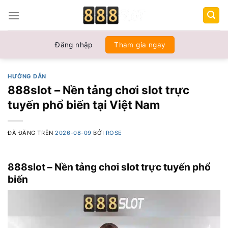
Chuyển
đến
nội
dung
Đăng nhập
Tham gia ngay
HƯỚNG DẪN
888slot – Nền tảng chơi slot trực
tuyến phổ biến tại Việt Nam
ĐÃ ĐĂNG TRÊN
2026-08-09
BỞI
ROSE
888slot – Nền tảng chơi slot trực tuyến phổ
biến