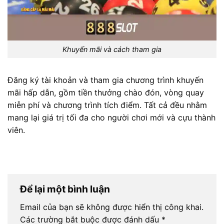
Khuyến mãi và cách tham gia
Đăng ký tài khoản và tham gia chương trình khuyến
mãi hấp dẫn, gồm tiền thưởng chào đón, vòng quay
miễn phí và chương trình tích điểm. Tất cả đều nhằm
mang lại giá trị tối đa cho người chơi mới và cựu thành
viên.
Để lại một bình luận
Email của bạn sẽ không được hiển thị công khai.
Các trường bắt buộc được đánh dấu
*