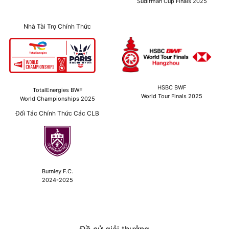
Sudirman Cup Finals 2025
Nhà Tài Trợ Chính Thức
HSBC BWF
TotalEnergies BWF
World Tour Finals 2025
World Championships 2025
Đối Tác Chính Thức Các CLB
Burnley F.C.
2024-2025
Đề cử giải thưởng