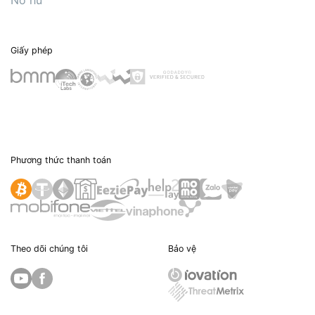
Nổ hũ
Giấy phép
Phương thức thanh toán
Theo dõi chúng tôi
Bảo vệ