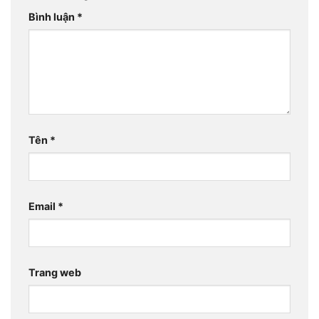
Bình luận
*
Tên
*
Email
*
Trang web