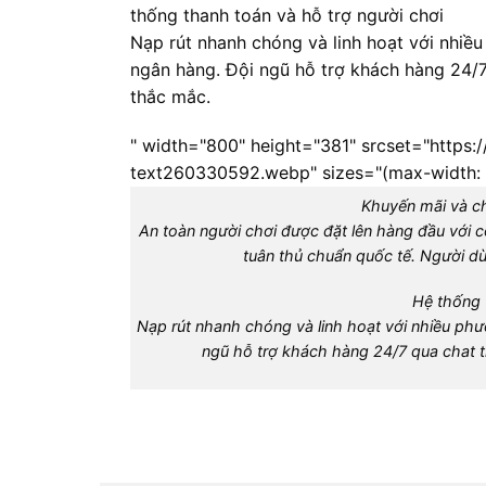
thống thanh toán và hỗ trợ người chơi
Nạp rút nhanh chóng và linh hoạt với nhiều
ngân hàng. Đội ngũ hỗ trợ khách hàng 24/7 
thắc mắc.
" width="800" height="381" srcset="https
text260330592.webp" sizes="(max-width:
Khuyến mãi và c
An toàn người chơi được đặt lên hàng đầu với c
tuân thủ chuẩn quốc tế. Người dùn
Hệ thống 
Nạp rút nhanh chóng và linh hoạt với nhiều phư
ngũ hỗ trợ khách hàng 24/7 qua chat tr