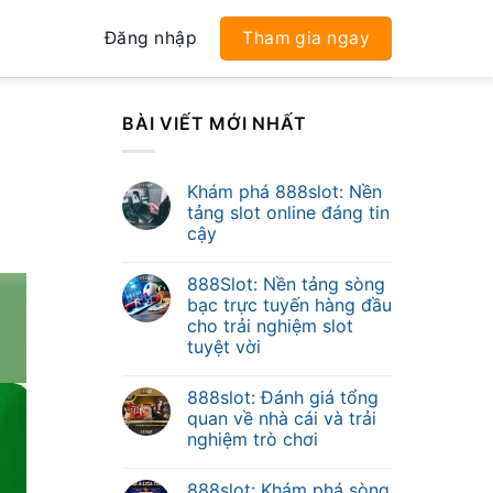
Đăng nhập
Tham gia ngay
BÀI VIẾT MỚI NHẤT
Khám phá 888slot: Nền
tảng slot online đáng tin
cậy
888Slot: Nền tảng sòng
bạc trực tuyến hàng đầu
cho trải nghiệm slot
tuyệt vời
888slot: Đánh giá tổng
quan về nhà cái và trải
nghiệm trò chơi
888slot: Khám phá sòng