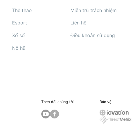
Thể thao
Miễn trừ trách nhiệm
Esport
Liên hệ
Xổ số
Điều khoản sử dụng
Nổ hũ
Theo dõi chúng tôi
Bảo vệ