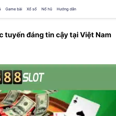
á
Game bài
Xổ số
Nổ hũ
Hướng dẫn
c tuyến đáng tin cậy tại Việt Nam