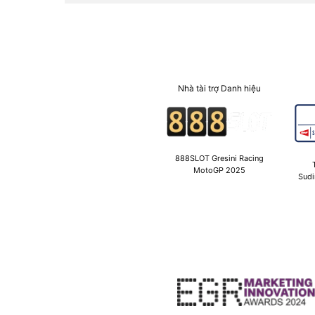
Nhà tài trợ Danh hiệu
888SLOT Gresini Racing
MotoGP 2025
Sudi