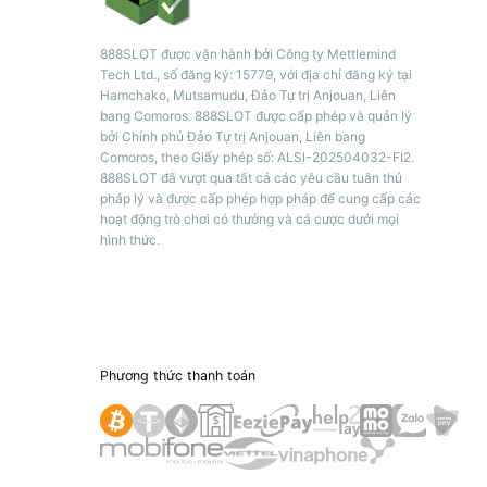
888SLOT được vận hành bởi Công ty Mettlemind
Tech Ltd., số đăng ký: 15779, với địa chỉ đăng ký tại
Hamchako, Mutsamudu, Đảo Tự trị Anjouan, Liên
bang Comoros. 888SLOT được cấp phép và quản lý
bởi Chính phủ Đảo Tự trị Anjouan, Liên bang
Comoros, theo Giấy phép số: ALSI-202504032-FI2.
888SLOT đã vượt qua tất cả các yêu cầu tuân thủ
pháp lý và được cấp phép hợp pháp để cung cấp các
hoạt động trò chơi có thưởng và cá cược dưới mọi
hình thức.
Phương thức thanh toán