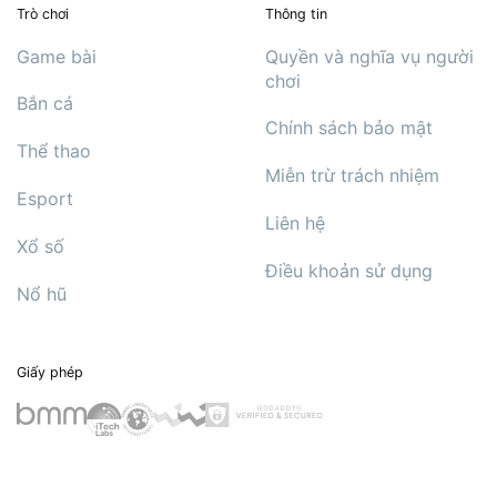
Trò chơi
Thông tin
Game bài
Quyền và nghĩa vụ người
chơi
Bắn cá
Chính sách bảo mật
Thể thao
Miễn trừ trách nhiệm
Esport
Liên hệ
Xổ số
Điều khoản sử dụng
Nổ hũ
Giấy phép