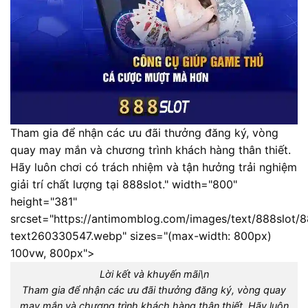
Tham gia để nhận các ưu đãi thưởng đăng ký, vòng
quay may mắn và chương trình khách hàng thân thiết.
Hãy luôn chơi có trách nhiệm và tận hưởng trải nghiệm
giải trí chất lượng tại 888slot.
" width="800"
height="381"
srcset="https://antimomblog.com/images/text/888slot/8
text260330547.webp" sizes="(max-width: 800px)
100vw, 800px">
Lời kết và khuyến mãi\n
Tham gia để nhận các ưu đãi thưởng đăng ký, vòng quay
may mắn và chương trình khách hàng thân thiết. Hãy luôn