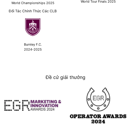
World Tour Finals 2025
World Championships 2025
Đối Tác Chính Thức Các CLB
Burnley F.C.
2024-2025
Đề cử giải thưởng