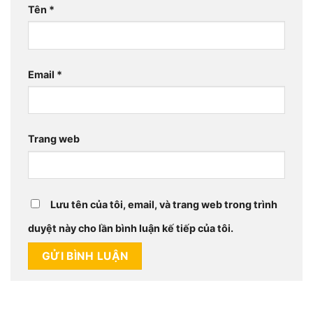
Tên
*
Email
*
Trang web
Lưu tên của tôi, email, và trang web trong trình
duyệt này cho lần bình luận kế tiếp của tôi.