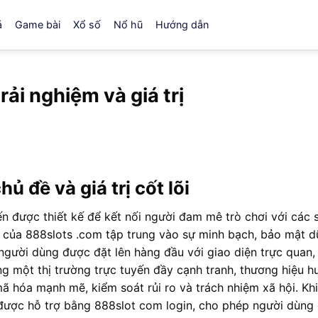
á
Game bài
Xổ số
Nổ hũ
Hướng dẫn
rải nghiệm và giá trị
 đề và giá trị cốt lõi
yến được thiết kế để kết nối người đam mê trò chơi với các 
õi của 888slots .com tập trung vào sự minh bạch, bảo mật dữ
người dùng được đặt lên hàng đầu với giao diện trực quan,
ng một thị trường trực tuyến đầy cạnh tranh, thương hiệu 
mã hóa mạnh mẽ, kiểm soát rủi ro và trách nhiệm xã hội. Kh
 được hỗ trợ bằng 888slot com login, cho phép người dùng