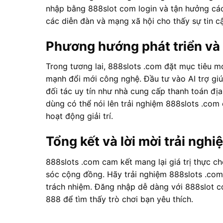
nhập bằng 888slot com login và tận hưởng các
các diễn đàn và mạng xã hội cho thấy sự tin 
Phương hướng phát triển và 
Trong tương lai, 888slots .com đặt mục tiêu mở
mạnh đổi mới công nghệ. Đầu tư vào AI trợ giú
đối tác uy tín như nhà cung cấp thanh toán đ
dùng có thể nói lên trải nghiệm 888slots .com
hoạt động giải trí.
Tổng kết và lời mời trải nghi
888slots .com cam kết mang lại giá trị thực c
sóc cộng đồng. Hãy trải nghiệm 888slots .com 
trách nhiệm. Đăng nhập dễ dàng với 888slot c
888 để tìm thấy trò chơi bạn yêu thích.