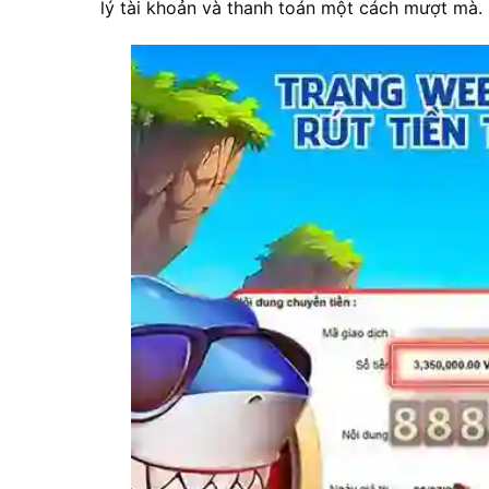
lý tài khoản và thanh toán một cách mượt mà.