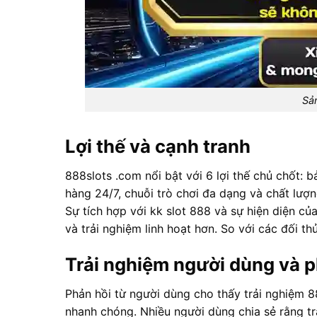
Sản
Lợi thế và cạnh tranh
888slots .com nổi bật với 6 lợi thế chủ chốt: b
hàng 24/7, chuỗi trò chơi đa dạng và chất lượ
Sự tích hợp với kk slot 888 và sự hiện diện củ
và trải nghiệm linh hoạt hơn. So với các đối thủ
Trải nghiệm người dùng và 
Phản hồi từ người dùng cho thấy trải nghiệm 88
nhanh chóng. Nhiều người dùng chia sẻ rằng tr