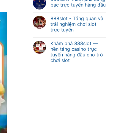
bạc trực tuyến hàng đầu
888slot - Tổng quan và
trải nghiệm chơi slot
trực tuyến
Khám phá 888slot —
nền tảng casino trực
tuyến hàng đầu cho trò
chơi slot