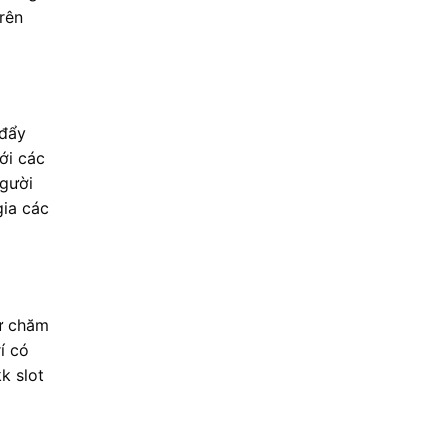
rên
 đẩy
ới các
người
gia các
sự chăm
í có
k slot