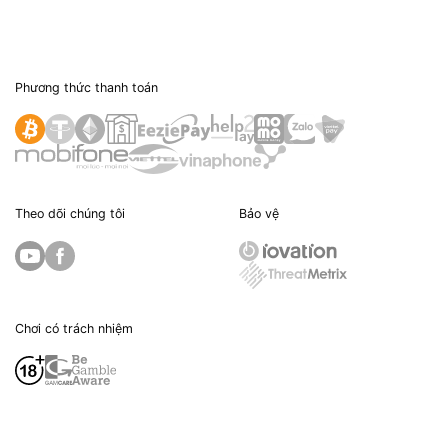
Phương thức thanh toán
Theo dõi chúng tôi
Bảo vệ
Chơi có trách nhiệm