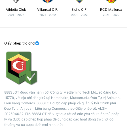
Athletic Club
Villarreal C.F.
Elche C.F.
RCD Mallorca
2021 - 2022
2021 - 2022
2021 - 2022
2021 - 2022
Giấy phép trò chơi
888SLOT được vận hành bởi Công ty Mettlemind Tech Ltd., số đăng ký:
15779, với địa chỉ đăng ký tại Hamchako, Mutsamudu, Đảo Tự trị Anjouan,
Liên bang Comoros. 888SLOT được cấp phép và quản lý bởi Chính phủ
Đảo Tự trị Anjouan, Liên bang Comoros, theo Giấy phép số: ALSI-
202504032-FI2. 888SLOT đã vượt qua tất cả các yêu cầu tuân thủ pháp
lý và được cấp phép hợp pháp để cung cấp các hoạt động trò chơi có
thưởng và cá cược dưới mọi hình thức.