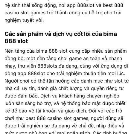
hệ sinh thái sống động, nơi app 888slot và best 888
casino slot games trở thành công cụ hỗ trợ cho trải
nghiệm tuyệt vời.
Các sản phẩm và dịch vụ cốt lõi của bima
888 slot
Nền tảng của bima 888 slot cung cấp nhiều sản phẩm
đồng bộ: một nền tảng chơi game an toàn và nhanh
nhạy, thư viện 888slots đa dạng, cùng với ứng dụng di
động app 888slot cho trải nghiệm thuận tiện mọi lúc.
Người chơi có thể tận hưởng các danh mục như slot từ
nhà cái uy tín, đánh giá chất lượng và quyền riêng tư
được đảm bảo. Dịch vụ khách hàng chuyên nghiệp
luôn sẵn sàng hỗ trợ, và hệ thống bảo mật được thiết
kế để bảo vệ tài khoản và giao dịch. Đối với các trò
chơi như best 888 casino slot games, người dùng sẽ
được trải nghiệm sự đa dạng về chủ đề, nhịp điệu và
mức cược phù hợp với mọi ngân sách. Các tình huống