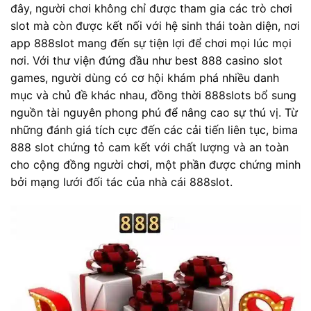
đây, người chơi không chỉ được tham gia các trò chơi
slot mà còn được kết nối với hệ sinh thái toàn diện, nơi
app 888slot mang đến sự tiện lợi để chơi mọi lúc mọi
nơi. Với thư viện đứng đầu như best 888 casino slot
games, người dùng có cơ hội khám phá nhiều danh
mục và chủ đề khác nhau, đồng thời 888slots bổ sung
nguồn tài nguyên phong phú để nâng cao sự thú vị. Từ
những đánh giá tích cực đến các cải tiến liên tục, bima
888 slot chứng tỏ cam kết với chất lượng và an toàn
cho cộng đồng người chơi, một phần được chứng minh
bởi mạng lưới đối tác của nhà cái 888slot.