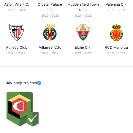
Aston Villa F.C.
Crystal Palace
Huddersfield Town
Valencia C.F.
F.C.
A.F.C.
2023 - 2024
2021 - 2022
2022 - 2023
2021 - 2023
Athletic Club
Villarreal C.F.
Elche C.F.
RCD Mallorca
2021 - 2022
2021 - 2022
2021 - 2022
2021 - 2022
Giấy phép trò chơi