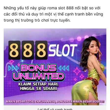
Những yếu tố này giúp roma slot 888 nổi bật so với
các đối thủ và duy trì một vị thế cạnh tranh bền vững
trong thị trường trò chơi trực tuyến.
Lợi thế và cạnh tranh