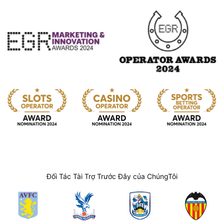
Đối Tác Tài Trợ Trước Đây của ChúngTôi