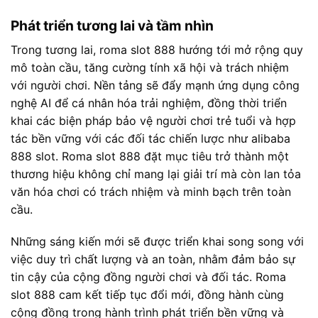
Phát triển tương lai và tầm nhìn
Trong tương lai, roma slot 888 hướng tới mở rộng quy
mô toàn cầu, tăng cường tính xã hội và trách nhiệm
với người chơi. Nền tảng sẽ đẩy mạnh ứng dụng công
nghệ AI để cá nhân hóa trải nghiệm, đồng thời triển
khai các biện pháp bảo vệ người chơi trẻ tuổi và hợp
tác bền vững với các đối tác chiến lược như alibaba
888 slot. Roma slot 888 đặt mục tiêu trở thành một
thương hiệu không chỉ mang lại giải trí mà còn lan tỏa
văn hóa chơi có trách nhiệm và minh bạch trên toàn
cầu.
Những sáng kiến mới sẽ được triển khai song song với
việc duy trì chất lượng và an toàn, nhằm đảm bảo sự
tin cậy của cộng đồng người chơi và đối tác. Roma
slot 888 cam kết tiếp tục đổi mới, đồng hành cùng
cộng đồng trong hành trình phát triển bền vững và