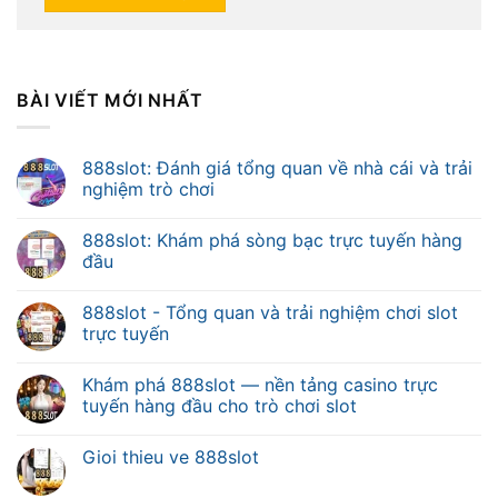
BÀI VIẾT MỚI NHẤT
888slot: Đánh giá tổng quan về nhà cái và trải
nghiệm trò chơi
888slot: Khám phá sòng bạc trực tuyến hàng
đầu
888slot - Tổng quan và trải nghiệm chơi slot
trực tuyến
Khám phá 888slot — nền tảng casino trực
tuyến hàng đầu cho trò chơi slot
Gioi thieu ve 888slot