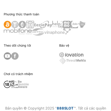
Phương thức thanh toán
Theo dõi chúng tôi
Bảo vệ
Chơi có trách nhiệm
Bản quyền © Copyright 2025 "
888SLOT
™. Tất cả các quyền